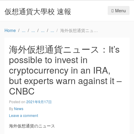
仮想通貨大學校 速報
Menu
Home
海外仮想通貨ニュース：It’s possible to invest in cryptocurrency in an IRA, but experts warn against it – CNBC
海外仮想通貨ニュース：It’s
possible to invest in
cryptocurrency in an IRA,
but experts warn against it –
CNBC
Posted on
2021年9月17日
By
News
Leave a comment
海外仮想通貨のニュース