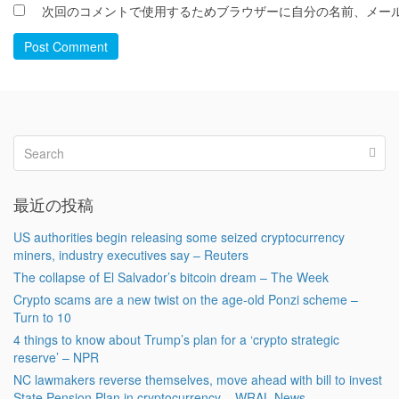
次回のコメントで使用するためブラウザーに自分の名前、メー
Post Comment
最近の投稿
US authorities begin releasing some seized cryptocurrency
miners, industry executives say – Reuters
The collapse of El Salvador’s bitcoin dream – The Week
Crypto scams are a new twist on the age-old Ponzi scheme –
Turn to 10
4 things to know about Trump’s plan for a ‘crypto strategic
reserve’ – NPR
NC lawmakers reverse themselves, move ahead with bill to invest
State Pension Plan in cryptocurrency – WRAL News