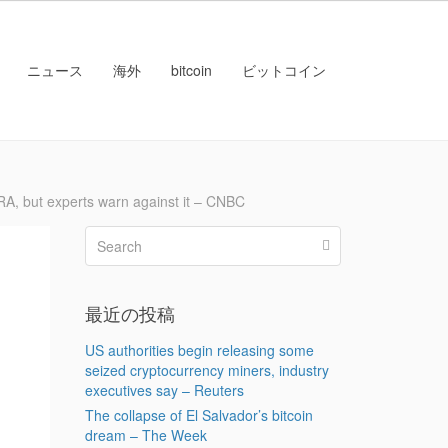
ニュース
海外
bitcoin
ビットコイン
 but experts warn against it – CNBC
n
最近の投稿
US authorities begin releasing some
seized cryptocurrency miners, industry
executives say – Reuters
The collapse of El Salvador’s bitcoin
dream – The Week