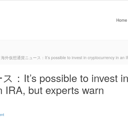
Home
海外仮想通貨ニュース：It’s possible to invest in cryptocurrency in an IRA,
 possible to invest i
n IRA, but experts warn
ent