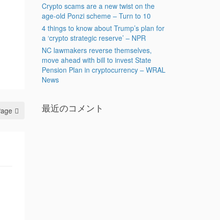
Crypto scams are a new twist on the
age-old Ponzi scheme – Turn to 10
4 things to know about Trump’s plan for
a ‘crypto strategic reserve’ – NPR
NC lawmakers reverse themselves,
move ahead with bill to invest State
Pension Plan in cryptocurrency – WRAL
News
最近のコメント
Page