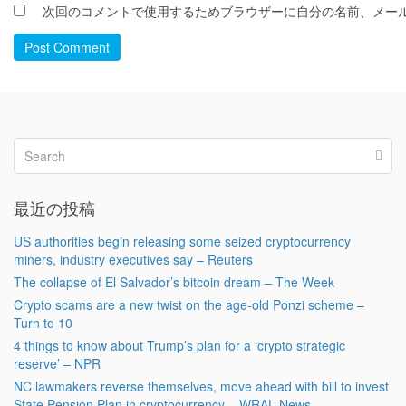
次回のコメントで使用するためブラウザーに自分の名前、メー
Post Comment
最近の投稿
US authorities begin releasing some seized cryptocurrency
miners, industry executives say – Reuters
The collapse of El Salvador’s bitcoin dream – The Week
Crypto scams are a new twist on the age-old Ponzi scheme –
Turn to 10
4 things to know about Trump’s plan for a ‘crypto strategic
reserve’ – NPR
NC lawmakers reverse themselves, move ahead with bill to invest
State Pension Plan in cryptocurrency – WRAL News