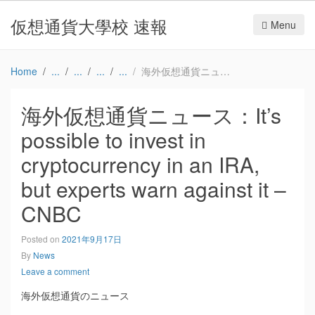
仮想通貨大學校 速報
Menu
Home
海外仮想通貨ニュース：It’s possible to invest in cryptocurrency in an IRA, but experts warn against it – CNBC
海外仮想通貨ニュース：It’s
possible to invest in
cryptocurrency in an IRA,
but experts warn against it –
CNBC
Posted on
2021年9月17日
By
News
Leave a comment
海外仮想通貨のニュース