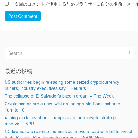
次回のコメントで使用するためブラウザーに自分の名前、メー
Post Comment
最近の投稿
US authorities begin releasing some seized cryptocurrency
miners, industry executives say – Reuters
The collapse of El Salvador’s bitcoin dream – The Week
Crypto scams are a new twist on the age-old Ponzi scheme –
Turn to 10
4 things to know about Trump’s plan for a ‘crypto strategic
reserve’ – NPR
NC lawmakers reverse themselves, move ahead with bill to invest
State Pension Plan in cryptocurrency – WRAL News