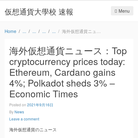
仮想通貨大學校 速報
Menu
Home
海外仮想通貨ニュース：Top cryptocurrency prices today: Ethereum, Cardano gains 4%; Polkadot sheds 3% – Economic Times
海外仮想通貨ニュース：Top
cryptocurrency prices today:
Ethereum, Cardano gains
4%; Polkadot sheds 3% –
Economic Times
Posted on
2021年9月16日
By
News
Leave a comment
海外仮想通貨のニュース