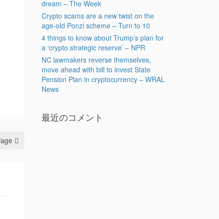
dream – The Week
Crypto scams are a new twist on the
age-old Ponzi scheme – Turn to 10
4 things to know about Trump’s plan for
a ‘crypto strategic reserve’ – NPR
NC lawmakers reverse themselves,
move ahead with bill to invest State
Pension Plan in cryptocurrency – WRAL
News
最近のコメント
Page