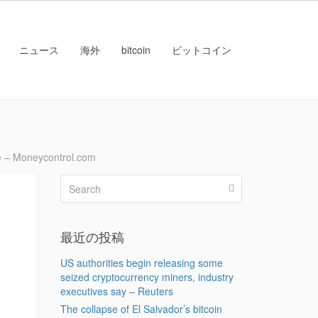
ニュース
海外
bitcoin
ビットコイン
 – Moneycontrol.com
最近の投稿
US authorities begin releasing some
seized cryptocurrency miners, industry
executives say – Reuters
The collapse of El Salvador’s bitcoin