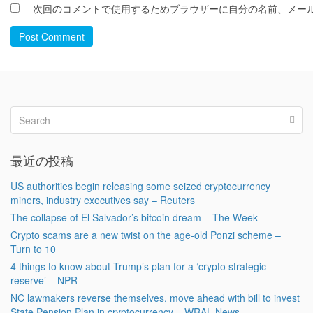
次回のコメントで使用するためブラウザーに自分の名前、メー
Post Comment
最近の投稿
US authorities begin releasing some seized cryptocurrency
miners, industry executives say – Reuters
The collapse of El Salvador’s bitcoin dream – The Week
Crypto scams are a new twist on the age-old Ponzi scheme –
Turn to 10
4 things to know about Trump’s plan for a ‘crypto strategic
reserve’ – NPR
NC lawmakers reverse themselves, move ahead with bill to invest
State Pension Plan in cryptocurrency – WRAL News