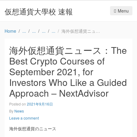
仮想通貨大學校 速報
Menu
Home
海外仮想通貨ニュース：The Best Crypto Courses of September 2021, for Investors Who Like a Guided Approach – NextAdvisor
海外仮想通貨ニュース：The
Best Crypto Courses of
September 2021, for
Investors Who Like a Guided
Approach – NextAdvisor
Posted on
2021年9月16日
By
News
Leave a comment
海外仮想通貨のニュース