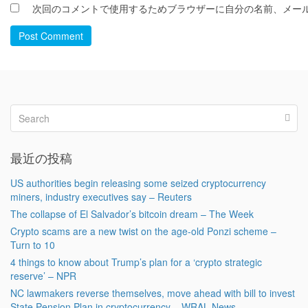
次回のコメントで使用するためブラウザーに自分の名前、メー
Post Comment
最近の投稿
US authorities begin releasing some seized cryptocurrency
miners, industry executives say – Reuters
The collapse of El Salvador’s bitcoin dream – The Week
Crypto scams are a new twist on the age-old Ponzi scheme –
Turn to 10
4 things to know about Trump’s plan for a ‘crypto strategic
reserve’ – NPR
NC lawmakers reverse themselves, move ahead with bill to invest
State Pension Plan in cryptocurrency – WRAL News