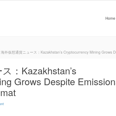
Home
海外仮想通貨ニュース：Kazakhstan’s Cryptocurrency Mining Grows Despit
Kazakhstan’s
ing Grows Despite Emission
omat
ent