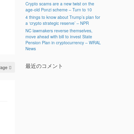
Crypto scams are a new twist on the
age-old Ponzi scheme – Turn to 10
4 things to know about Trump’s plan for
a ‘crypto strategic reserve’ – NPR
NC lawmakers reverse themselves,
move ahead with bill to invest State
Pension Plan in cryptocurrency – WRAL
News
最近のコメント
Page