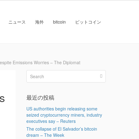
ニュース
海外
bitcoin
ビットコイン
e Emissions Worries – The Diplomat
s
最近の投稿
US authorities begin releasing some
seized cryptocurrency miners, industry
executives say – Reuters
The collapse of El Salvador’s bitcoin
dream – The Week