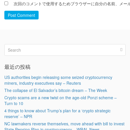
次回のコメントで使用するためブラウザーに自分の名前、メー
Post Comment
最近の投稿
US authorities begin releasing some seized cryptocurrency
miners, industry executives say – Reuters
The collapse of El Salvador’s bitcoin dream – The Week
Crypto scams are a new twist on the age-old Ponzi scheme –
Turn to 10
4 things to know about Trump’s plan for a ‘crypto strategic
reserve’ – NPR
NC lawmakers reverse themselves, move ahead with bill to invest
State Pension Plan in cryptocurrency – WRAL News