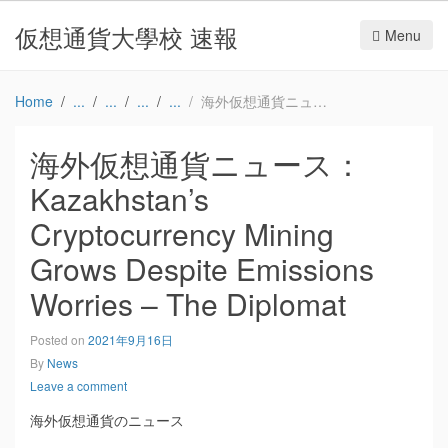
仮想通貨大學校 速報
Menu
Home
海外仮想通貨ニュース：Kazakhstan’s Cryptocurrency Mining Grows Despite Emissions Worries – The Diplomat
海外仮想通貨ニュース：
Kazakhstan’s
Cryptocurrency Mining
Grows Despite Emissions
Worries – The Diplomat
Posted on
2021年9月16日
By
News
Leave a comment
海外仮想通貨のニュース