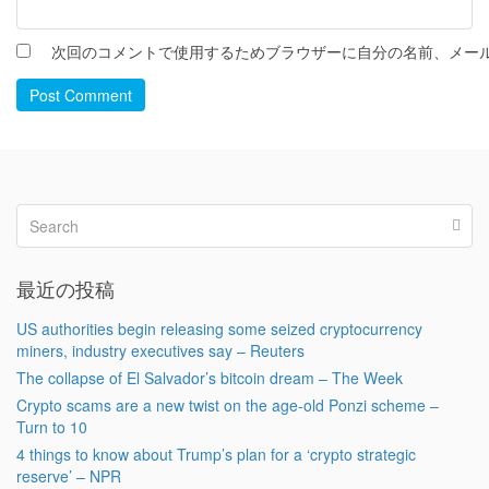
次回のコメントで使用するためブラウザーに自分の名前、メー
Post Comment
最近の投稿
US authorities begin releasing some seized cryptocurrency
miners, industry executives say – Reuters
The collapse of El Salvador’s bitcoin dream – The Week
Crypto scams are a new twist on the age-old Ponzi scheme –
Turn to 10
4 things to know about Trump’s plan for a ‘crypto strategic
reserve’ – NPR