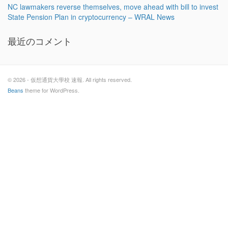
NC lawmakers reverse themselves, move ahead with bill to invest
State Pension Plan in cryptocurrency – WRAL News
最近のコメント
© 2026 - 仮想通貨大學校 速報. All rights reserved.
Beans
theme for WordPress.