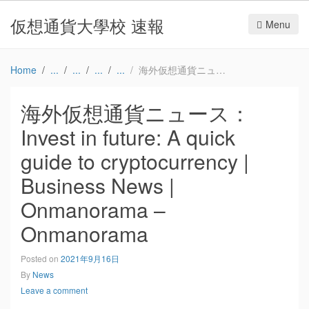
仮想通貨大學校 速報
Menu
Home
海外仮想通貨ニュース：Invest in future: A quick guide to cryptocurrency | Business News | Onmanorama – Onmanorama
海外仮想通貨ニュース：
Invest in future: A quick
guide to cryptocurrency |
Business News |
Onmanorama –
Onmanorama
Posted on
2021年9月16日
By
News
Leave a comment