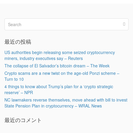
最近の投稿
US authorities begin releasing some seized cryptocurrency
miners, industry executives say – Reuters
The collapse of El Salvador’s bitcoin dream – The Week
Crypto scams are a new twist on the age-old Ponzi scheme –
Turn to 10
4 things to know about Trump’s plan for a ‘crypto strategic
reserve’ – NPR
NC lawmakers reverse themselves, move ahead with bill to invest
State Pension Plan in cryptocurrency – WRAL News
最近のコメント