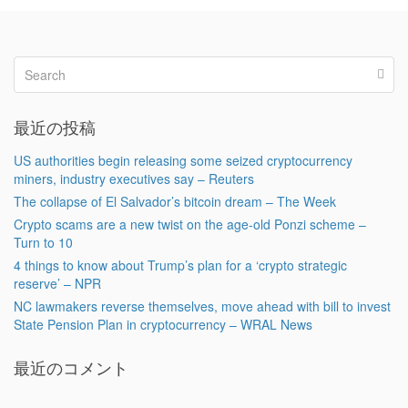
最近の投稿
US authorities begin releasing some seized cryptocurrency
miners, industry executives say – Reuters
The collapse of El Salvador’s bitcoin dream – The Week
Crypto scams are a new twist on the age-old Ponzi scheme –
Turn to 10
4 things to know about Trump’s plan for a ‘crypto strategic
reserve’ – NPR
NC lawmakers reverse themselves, move ahead with bill to invest
State Pension Plan in cryptocurrency – WRAL News
最近のコメント