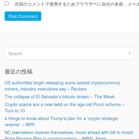
次回のコメントで使用するためブラウザーに自分の名前、メー
Post Comment
最近の投稿
US authorities begin releasing some seized cryptocurrency
miners, industry executives say – Reuters
The collapse of El Salvador’s bitcoin dream – The Week
Crypto scams are a new twist on the age-old Ponzi scheme –
Turn to 10
4 things to know about Trump’s plan for a ‘crypto strategic
reserve’ – NPR
NC lawmakers reverse themselves, move ahead with bill to invest
State Pension Plan in cryptocurrency – WRAL News