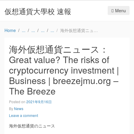
仮想通貨大學校 速報
Menu
Home
海外仮想通貨ニュース：Great value? The risks of cryptocurrency investment | Business | breezejmu.org – The Breeze
海外仮想通貨ニュース：
Great value? The risks of
cryptocurrency investment |
Business | breezejmu.org –
The Breeze
Posted on
2021年9月16日
By
News
Leave a comment
海外仮想通貨のニュース