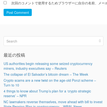
次回のコメントで使用するためブラウザーに自分の名前、メー
Post Comment
最近の投稿
US authorities begin releasing some seized cryptocurrency
miners, industry executives say – Reuters
The collapse of El Salvador’s bitcoin dream – The Week
Crypto scams are a new twist on the age-old Ponzi scheme –
Turn to 10
4 things to know about Trump’s plan for a ‘crypto strategic
reserve’ – NPR
NC lawmakers reverse themselves, move ahead with bill to invest
State Pension Plan in cryptocurrency – WRAL News