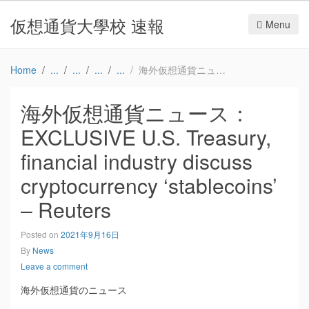
仮想通貨大學校 速報
Menu
Home
海外仮想通貨ニュース：EXCLUSIVE U.S. Treasury, financial industry discuss cryptocurrency ‘stablecoins’ – Reuters
海外仮想通貨ニュース：
EXCLUSIVE U.S. Treasury,
financial industry discuss
cryptocurrency ‘stablecoins’
– Reuters
Posted on
2021年9月16日
By
News
Leave a comment
海外仮想通貨のニュース