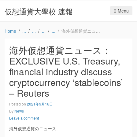
仮想通貨大學校 速報
Menu
Home
海外仮想通貨ニュース：EXCLUSIVE U.S. Treasury, financial industry discuss cryptocurrency ‘stablecoins’ – Reuters
海外仮想通貨ニュース：
EXCLUSIVE U.S. Treasury,
financial industry discuss
cryptocurrency ‘stablecoins’
– Reuters
Posted on
2021年9月16日
By
News
Leave a comment
海外仮想通貨のニュース