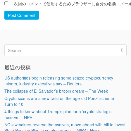
次回のコメントで使用するためブラウザーに自分の名前、メー
Post Comment
最近の投稿
US authorities begin releasing some seized cryptocurrency
miners, industry executives say – Reuters
The collapse of El Salvador’s bitcoin dream – The Week
Crypto scams are a new twist on the age-old Ponzi scheme –
Turn to 10
4 things to know about Trump’s plan for a ‘crypto strategic
reserve’ – NPR
NC lawmakers reverse themselves, move ahead with bill to invest
State Pension Plan in cryptocurrency – WRAL News