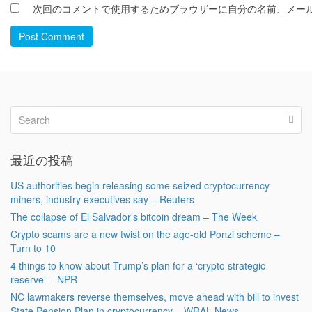
次回のコメントで使用するためブラウザーに自分の名前、メー
Post Comment
最近の投稿
US authorities begin releasing some seized cryptocurrency
miners, industry executives say – Reuters
The collapse of El Salvador’s bitcoin dream – The Week
Crypto scams are a new twist on the age-old Ponzi scheme –
Turn to 10
4 things to know about Trump’s plan for a ‘crypto strategic
reserve’ – NPR
NC lawmakers reverse themselves, move ahead with bill to invest
State Pension Plan in cryptocurrency – WRAL News