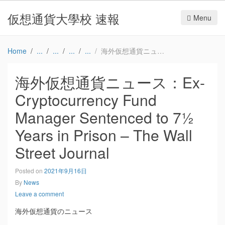
仮想通貨大學校 速報
Menu
Home
海外仮想通貨ニュース：Ex-Cryptocurrency Fund Manager Sentenced to 7½ Years in Prison – The Wall Street Journal
海外仮想通貨ニュース：Ex-
Cryptocurrency Fund
Manager Sentenced to 7½
Years in Prison – The Wall
Street Journal
Posted on
2021年9月16日
By
News
Leave a comment
海外仮想通貨のニュース