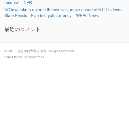
reserve’ – NPR
NC lawmakers reverse themselves, move ahead with bill to invest
State Pension Plan in cryptocurrency – WRAL News
最近のコメント
© 2026 - 仮想通貨大學校 速報. All rights reserved.
Beans
theme for WordPress.