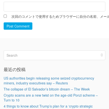
次回のコメントで使用するためブラウザーに自分の名前、メー
Post Comment
最近の投稿
US authorities begin releasing some seized cryptocurrency
miners, industry executives say – Reuters
The collapse of El Salvador’s bitcoin dream – The Week
Crypto scams are a new twist on the age-old Ponzi scheme –
Turn to 10
4 things to know about Trump’s plan for a ‘crypto strategic