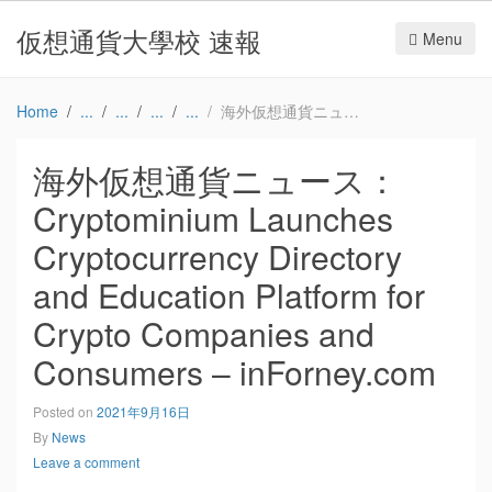
仮想通貨大學校 速報
Menu
Home
海外仮想通貨ニュース：Cryptominium Launches Cryptocurrency Directory and Education Platform for Crypto Companies and Consumers – inForney.com
海外仮想通貨ニュース：
Cryptominium Launches
Cryptocurrency Directory
and Education Platform for
Crypto Companies and
Consumers – inForney.com
Posted on
2021年9月16日
By
News
Leave a comment