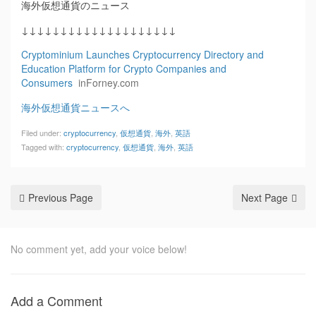
海外仮想通貨のニュース
↓↓↓↓↓↓↓↓↓↓↓↓↓↓↓↓↓↓↓↓
Cryptominium Launches Cryptocurrency Directory and
Education Platform for Crypto Companies and
Consumers
inForney.com
海外仮想通貨ニュースへ
Filed under:
cryptocurrency
,
仮想通貨
,
海外
,
英語
Tagged with:
cryptocurrency
,
仮想通貨
,
海外
,
英語
Previous Page
Next Page
No comment yet, add your voice below!
Add a Comment