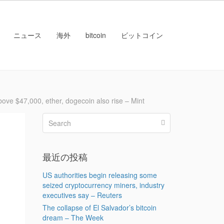
ニュース
海外
bitcoin
ビットコイン
$47,000, ether, dogecoin also rise – Mint
最近の投稿
US authorities begin releasing some
seized cryptocurrency miners, industry
executives say – Reuters
The collapse of El Salvador’s bitcoin
dream – The Week