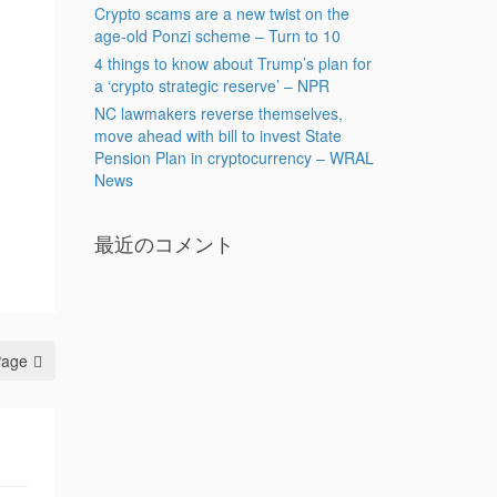
Crypto scams are a new twist on the
age-old Ponzi scheme – Turn to 10
4 things to know about Trump’s plan for
a ‘crypto strategic reserve’ – NPR
NC lawmakers reverse themselves,
move ahead with bill to invest State
Pension Plan in cryptocurrency – WRAL
News
最近のコメント
Page