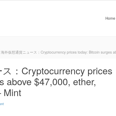
Home
海外仮想通貨ニュース：Cryptocurrency prices today: Bitcoin surges above 
yptocurrency prices
es above $47,000, ether,
– Mint
ent