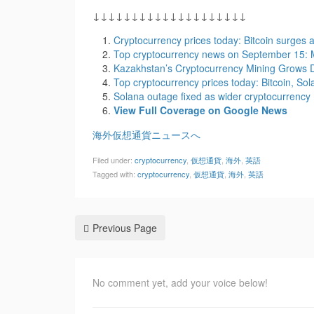
↓↓↓↓↓↓↓↓↓↓↓↓↓↓↓↓↓↓↓↓
Cryptocurrency prices today: Bitcoin surges 
Top cryptocurrency news on September 15: M
Kazakhstan’s Cryptocurrency Mining Grows D
Top cryptocurrency prices today: Bitcoin, So
Solana outage fixed as wider cryptocurrency
View Full Coverage on Google News
海外仮想通貨ニュースへ
Filed under:
cryptocurrency
,
仮想通貨
,
海外
,
英語
Tagged with:
cryptocurrency
,
仮想通貨
,
海外
,
英語
Previous Page
No comment yet, add your voice below!