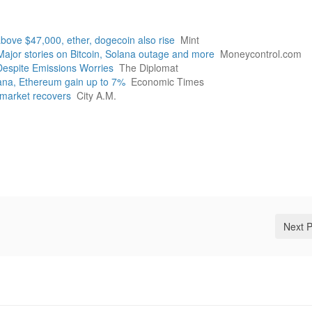
above $47,000, ether, dogecoin also rise
Mint
ajor stories on Bitcoin, Solana outage and more
Moneycontrol.com
espite Emissions Worries
The Diplomat
lana, Ethereum gain up to 7%
Economic Times
 market recovers
City A.M.
Next 