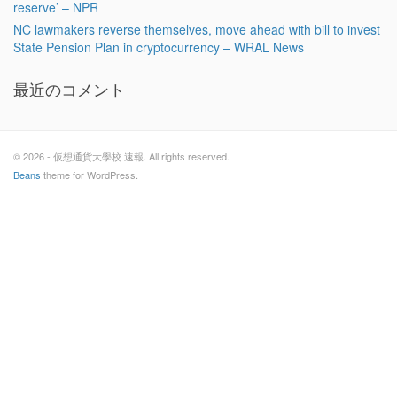
reserve’ – NPR
NC lawmakers reverse themselves, move ahead with bill to invest
State Pension Plan in cryptocurrency – WRAL News
最近のコメント
© 2026 - 仮想通貨大學校 速報. All rights reserved.
Beans
theme for WordPress.