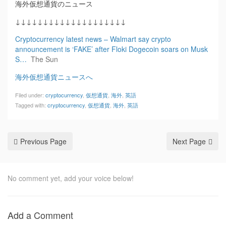
海外仮想通貨のニュース
↓↓↓↓↓↓↓↓↓↓↓↓↓↓↓↓↓↓↓↓
Cryptocurrency latest news – Walmart say crypto
announcement is ‘FAKE’ after Floki Dogecoin soars on Musk
S…
The Sun
海外仮想通貨ニュースへ
Filed under:
cryptocurrency
,
仮想通貨
,
海外
,
英語
Tagged with:
cryptocurrency
,
仮想通貨
,
海外
,
英語
Previous Page
Next Page
No comment yet, add your voice below!
Add a Comment