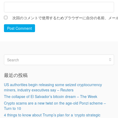
次回のコメントで使用するためブラウザーに自分の名前、メー
Post Comment
最近の投稿
US authorities begin releasing some seized cryptocurrency
miners, industry executives say – Reuters
The collapse of El Salvador’s bitcoin dream – The Week
Crypto scams are a new twist on the age-old Ponzi scheme –
Turn to 10
4 things to know about Trump’s plan for a ‘crypto strategic