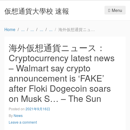
仮想通貨大學校 速報
Menu
Home
海外仮想通貨ニュース：Cryptocurrency latest news – Walmart say crypto announcement is ‘FAKE’ after Floki Dogecoin soars on Musk S… – The Sun
海外仮想通貨ニュース：
Cryptocurrency latest news
– Walmart say crypto
announcement is ‘FAKE’
after Floki Dogecoin soars
on Musk S… – The Sun
Posted on
2021年9月16日
By
News
Leave a comment