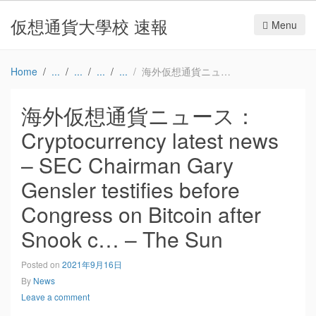
仮想通貨大學校 速報
Menu
Home
海外仮想通貨ニュース：Cryptocurrency latest news – SEC Chairman Gary Gensler testifies before Congress on Bitcoin after Snook c… – The Sun
海外仮想通貨ニュース：
Cryptocurrency latest news
– SEC Chairman Gary
Gensler testifies before
Congress on Bitcoin after
Snook c… – The Sun
Posted on
2021年9月16日
By
News
Leave a comment