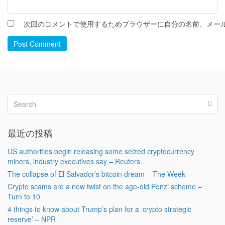
次回のコメントで使用するためブラウザーに自分の名前、メー
Post Comment
最近の投稿
US authorities begin releasing some seized cryptocurrency
miners, industry executives say – Reuters
The collapse of El Salvador’s bitcoin dream – The Week
Crypto scams are a new twist on the age-old Ponzi scheme –
Turn to 10
4 things to know about Trump’s plan for a ‘crypto strategic
reserve’ – NPR