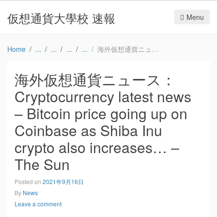
仮想通貨大學校 速報
Menu
Home
海外仮想通貨ニュース：Cryptocurrency latest news – Bitcoin price going up on Coinbase as Shiba Inu crypto also increases… – The Sun
海外仮想通貨ニュース：
Cryptocurrency latest news
– Bitcoin price going up on
Coinbase as Shiba Inu
crypto also increases… –
The Sun
Posted on
2021年9月16日
By
News
Leave a comment