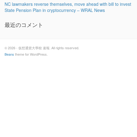
NC lawmakers reverse themselves, move ahead with bill to invest
State Pension Plan in cryptocurrency – WRAL News
最近のコメント
© 2026 - 仮想通貨大學校 速報. All rights reserved.
Beans
theme for WordPress.