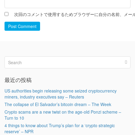
次回のコメントで使用するためブラウザーに自分の名前、メー
Post Comment
最近の投稿
US authorities begin releasing some seized cryptocurrency
miners, industry executives say – Reuters
The collapse of El Salvador’s bitcoin dream – The Week
Crypto scams are a new twist on the age-old Ponzi scheme –
Turn to 10
4 things to know about Trump’s plan for a ‘crypto strategic
reserve’ – NPR