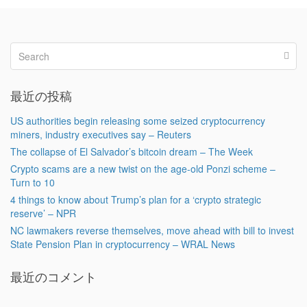
最近の投稿
US authorities begin releasing some seized cryptocurrency
miners, industry executives say – Reuters
The collapse of El Salvador’s bitcoin dream – The Week
Crypto scams are a new twist on the age-old Ponzi scheme –
Turn to 10
4 things to know about Trump’s plan for a ‘crypto strategic
reserve’ – NPR
NC lawmakers reverse themselves, move ahead with bill to invest
State Pension Plan in cryptocurrency – WRAL News
最近のコメント