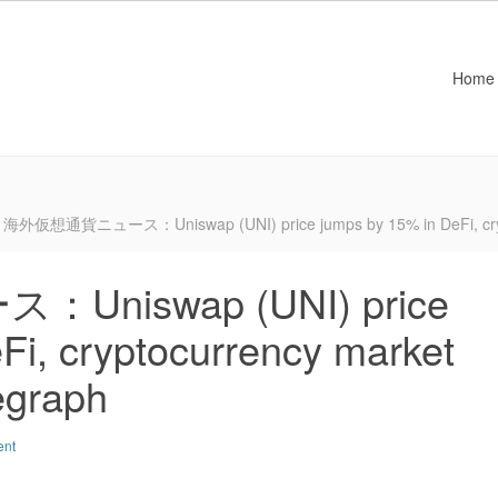
Home
海外仮想通貨ニュース：Uniswap (UNI) price jumps by 15% in DeFi, crypto
iswap (UNI) price
Fi, cryptocurrency market
egraph
ent