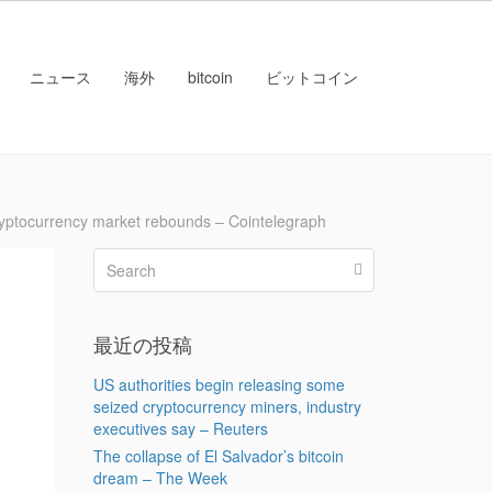
ニュース
海外
bitcoin
ビットコイン
currency market rebounds – Cointelegraph
最近の投稿
US authorities begin releasing some
seized cryptocurrency miners, industry
executives say – Reuters
The collapse of El Salvador’s bitcoin
dream – The Week