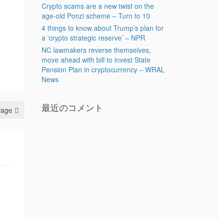
Crypto scams are a new twist on the
age-old Ponzi scheme – Turn to 10
4 things to know about Trump’s plan for
a ‘crypto strategic reserve’ – NPR
NC lawmakers reverse themselves,
move ahead with bill to invest State
Pension Plan in cryptocurrency – WRAL
News
最近のコメント
Page