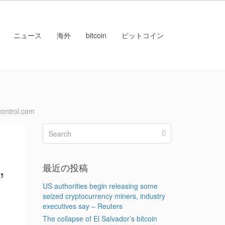
ニュース
海外
bitcoin
ビットコイン
ontrol.com
,
最近の投稿
US authorities begin releasing some
seized cryptocurrency miners, industry
executives say – Reuters
The collapse of El Salvador’s bitcoin