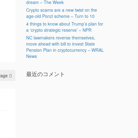
dream – The Week
Crypto scams are a new twist on the
age-old Ponzi scheme – Turn to 10
4 things to know about Trump’s plan for
a ‘crypto strategic reserve’ – NPR
NC lawmakers reverse themselves,
move ahead with bill to invest State
Pension Plan in cryptocurrency – WRAL
News
最近のコメント
Page