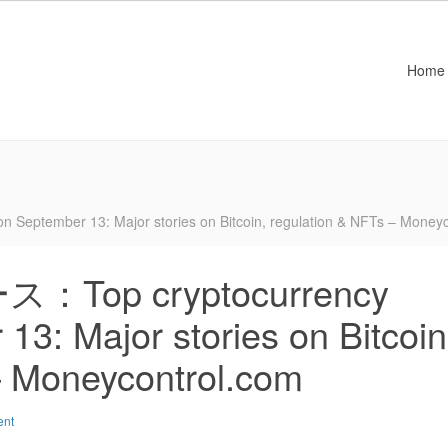
Home
mber 13: Major stories on Bitcoin, regulation & NFTs – Moneyc
op cryptocurrency
3: Major stories on Bitcoin
– Moneycontrol.com
ent