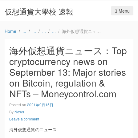
仮想通貨大學校 速報
Menu
Home
海外仮想通貨ニュース：Top cryptocurrency news on September 13: Major stories on Bitcoin, regulation & NFTs – Moneycontrol.com
海外仮想通貨ニュース：Top
cryptocurrency news on
September 13: Major stories
on Bitcoin, regulation &
NFTs – Moneycontrol.com
Posted on
2021年9月15日
By
News
Leave a comment
海外仮想通貨のニュース