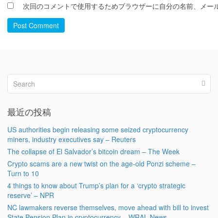
次回のコメントで使用するためブラウザーに自分の名前、メー
Post Comment
最近の投稿
US authorities begin releasing some seized cryptocurrency
miners, industry executives say – Reuters
The collapse of El Salvador’s bitcoin dream – The Week
Crypto scams are a new twist on the age-old Ponzi scheme –
Turn to 10
4 things to know about Trump’s plan for a ‘crypto strategic
reserve’ – NPR
NC lawmakers reverse themselves, move ahead with bill to invest
State Pension Plan in cryptocurrency – WRAL News