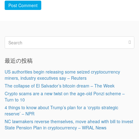
Post Comment
最近の投稿
US authorities begin releasing some seized cryptocurrency
miners, industry executives say – Reuters
The collapse of El Salvador’s bitcoin dream – The Week
Crypto scams are a new twist on the age-old Ponzi scheme –
Turn to 10
4 things to know about Trump’s plan for a ‘crypto strategic
reserve’ – NPR
NC lawmakers reverse themselves, move ahead with bill to invest
State Pension Plan in cryptocurrency – WRAL News