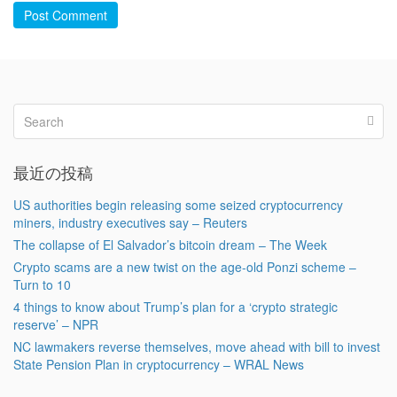
Post Comment
最近の投稿
US authorities begin releasing some seized cryptocurrency
miners, industry executives say – Reuters
The collapse of El Salvador’s bitcoin dream – The Week
Crypto scams are a new twist on the age-old Ponzi scheme –
Turn to 10
4 things to know about Trump’s plan for a ‘crypto strategic
reserve’ – NPR
NC lawmakers reverse themselves, move ahead with bill to invest
State Pension Plan in cryptocurrency – WRAL News