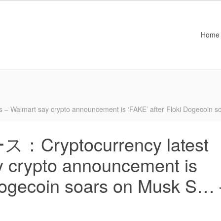
Home
mart say crypto announcement is ‘FAKE’ after Floki Dogecoin s
yptocurrency latest
 crypto announcement is
 Dogecoin soars on Musk S…