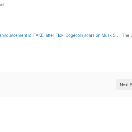
ent
 announcement is ‘FAKE’ after Floki Dogecoin soars on Musk S…
The 
Next 