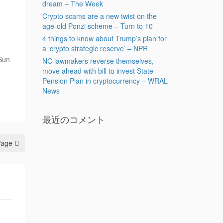
dream – The Week
Crypto scams are a new twist on the
age-old Ponzi scheme – Turn to 10
4 things to know about Trump’s plan for
a ‘crypto strategic reserve’ – NPR
Sun
NC lawmakers reverse themselves,
move ahead with bill to invest State
Pension Plan in cryptocurrency – WRAL
News
最近のコメント
Page