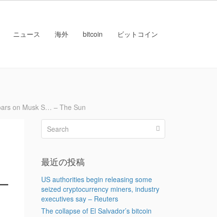
ニュース
海外
bitcoin
ビットコイン
oars on Musk S… – The Sun
最近の投稿
 –
US authorities begin releasing some
seized cryptocurrency miners, industry
executives say – Reuters
The collapse of El Salvador’s bitcoin