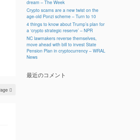
dream – The Week
Crypto scams are a new twist on the
age-old Ponzi scheme – Turn to 10
4 things to know about Trump’s plan for
a ‘crypto strategic reserve’ – NPR
n
NC lawmakers reverse themselves,
move ahead with bill to invest State
Pension Plan in cryptocurrency – WRAL
News
最近のコメント
Page