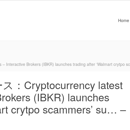
Home
ractive Brokers (IBKR) launches trading after ‘Walmart crytpo s
yptocurrency latest
Brokers (IBKR) launches
mart crytpo scammers’ su… –