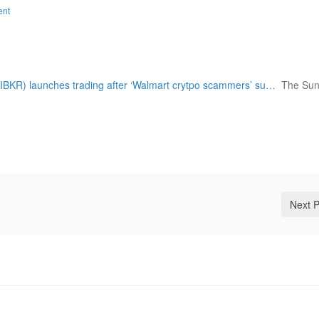
ent
 (IBKR) launches trading after ‘Walmart crytpo scammers’ su…
The Su
Next 