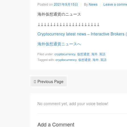
Posted on
2021年9月15日
By
News
Leave a comm
海外仮想通貨のニュース
↓↓↓↓↓↓↓↓↓↓↓↓↓↓↓↓↓↓↓↓
Cryptocurrency latest news – Interactive Brokers
海外仮想通貨ニュースへ
Filed under:
cryptocurrency
,
仮想通貨
,
海外
,
英語
Tagged with:
cryptocurrency
,
仮想通貨
,
海外
,
英語
Previous Page
No comment yet, add your voice below!
Add a Comment