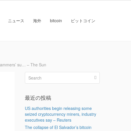
ニュース
海外
bitcoin
ビットコイン
cammers’ su… – The Sun
最近の投稿
US authorities begin releasing some
seized cryptocurrency miners, industry
executives say – Reuters
The collapse of El Salvador’s bitcoin