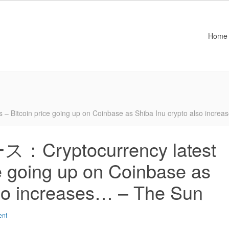
Home
oin price going up on Coinbase as Shiba Inu crypto also increa
yptocurrency latest
e going up on Coinbase as
lso increases… – The Sun
ent