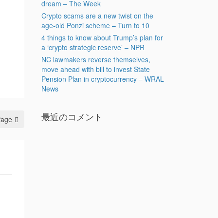
dream – The Week
Crypto scams are a new twist on the
age-old Ponzi scheme – Turn to 10
4 things to know about Trump’s plan for
a ‘crypto strategic reserve’ – NPR
NC lawmakers reverse themselves,
move ahead with bill to invest State
Pension Plan in cryptocurrency – WRAL
News
最近のコメント
Page