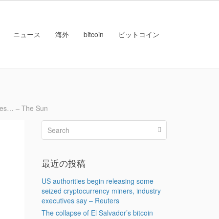
ニュース
海外
bitcoin
ビットコイン
ses… – The Sun
最近の投稿
US authorities begin releasing some
seized cryptocurrency miners, industry
executives say – Reuters
The collapse of El Salvador’s bitcoin