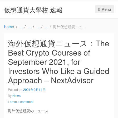
仮想通貨大學校 速報
Menu
Home
海外仮想通貨ニュース：The Best Crypto Courses of September 2021, for Investors Who Like a Guided Approach – NextAdvisor
海外仮想通貨ニュース：The
Best Crypto Courses of
September 2021, for
Investors Who Like a Guided
Approach – NextAdvisor
Posted on
2021年9月14日
By
News
Leave a comment
海外仮想通貨のニュース