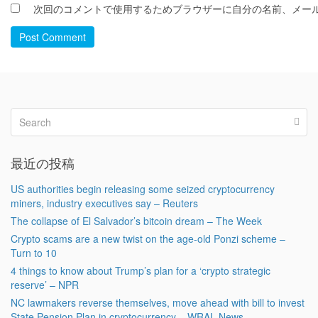
次回のコメントで使用するためブラウザーに自分の名前、メー
Post Comment
最近の投稿
US authorities begin releasing some seized cryptocurrency
miners, industry executives say – Reuters
The collapse of El Salvador’s bitcoin dream – The Week
Crypto scams are a new twist on the age-old Ponzi scheme –
Turn to 10
4 things to know about Trump’s plan for a ‘crypto strategic
reserve’ – NPR
NC lawmakers reverse themselves, move ahead with bill to invest
State Pension Plan in cryptocurrency – WRAL News