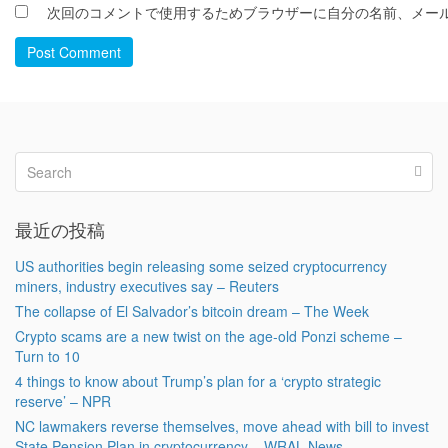
次回のコメントで使用するためブラウザーに自分の名前、メー
Post Comment
最近の投稿
US authorities begin releasing some seized cryptocurrency
miners, industry executives say – Reuters
The collapse of El Salvador’s bitcoin dream – The Week
Crypto scams are a new twist on the age-old Ponzi scheme –
Turn to 10
4 things to know about Trump’s plan for a ‘crypto strategic
reserve’ – NPR
NC lawmakers reverse themselves, move ahead with bill to invest
State Pension Plan in cryptocurrency – WRAL News