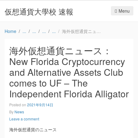
仮想通貨大學校 速報
Menu
Home
海外仮想通貨ニュース：New Florida Cryptocurrency and Alternative Assets Club comes to UF – The Independent Florida Alligator
海外仮想通貨ニュース：
New Florida Cryptocurrency
and Alternative Assets Club
comes to UF – The
Independent Florida Alligator
Posted on
2021年9月14日
By
News
Leave a comment
海外仮想通貨のニュース