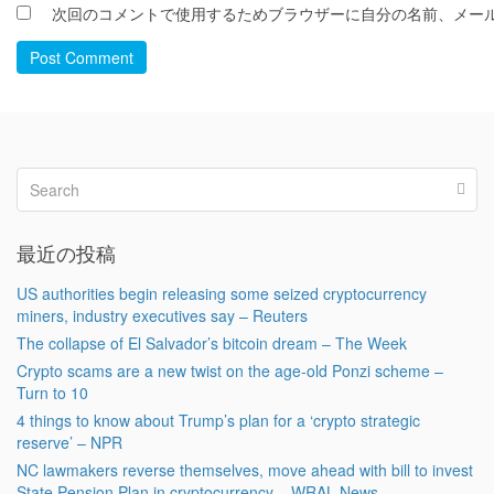
次回のコメントで使用するためブラウザーに自分の名前、メー
Post Comment
最近の投稿
US authorities begin releasing some seized cryptocurrency
miners, industry executives say – Reuters
The collapse of El Salvador’s bitcoin dream – The Week
Crypto scams are a new twist on the age-old Ponzi scheme –
Turn to 10
4 things to know about Trump’s plan for a ‘crypto strategic
reserve’ – NPR
NC lawmakers reverse themselves, move ahead with bill to invest
State Pension Plan in cryptocurrency – WRAL News