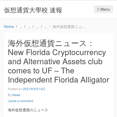
仮想通貨大學校 速報
Menu
Home
海外仮想通貨ニュース：New Florida Cryptocurrency and Alternative Assets club comes to UF – The Independent Florida Alligator
海外仮想通貨ニュース：
New Florida Cryptocurrency
and Alternative Assets club
comes to UF – The
Independent Florida Alligator
Posted on
2021年9月14日
By
News
Leave a comment
海外仮想通貨のニュース