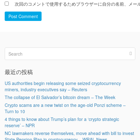
次回のコメントで使用するためブラウザーに自分の名前、メー
Post Comment
最近の投稿
US authorities begin releasing some seized cryptocurrency
miners, industry executives say – Reuters
The collapse of El Salvador’s bitcoin dream – The Week
Crypto scams are a new twist on the age-old Ponzi scheme –
Turn to 10
4 things to know about Trump’s plan for a ‘crypto strategic
reserve’ – NPR
NC lawmakers reverse themselves, move ahead with bill to invest
State Pension Plan in cryptocurrency – WRAL News