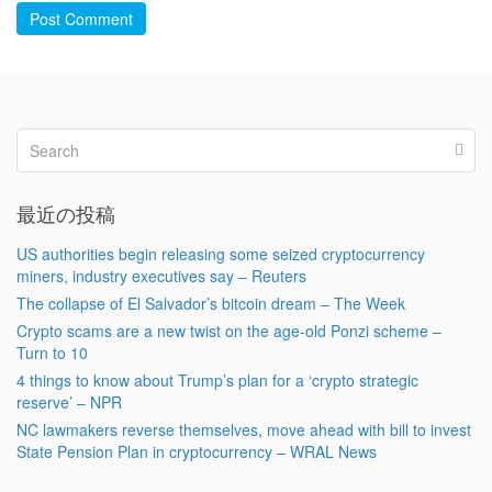
Post Comment
最近の投稿
US authorities begin releasing some seized cryptocurrency
miners, industry executives say – Reuters
The collapse of El Salvador’s bitcoin dream – The Week
Crypto scams are a new twist on the age-old Ponzi scheme –
Turn to 10
4 things to know about Trump’s plan for a ‘crypto strategic
reserve’ – NPR
NC lawmakers reverse themselves, move ahead with bill to invest
State Pension Plan in cryptocurrency – WRAL News