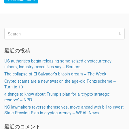
最近の投稿
US authorities begin releasing some seized cryptocurrency
miners, industry executives say – Reuters
The collapse of El Salvador’s bitcoin dream – The Week
Crypto scams are a new twist on the age-old Ponzi scheme –
Turn to 10
4 things to know about Trump’s plan for a ‘crypto strategic
reserve’ – NPR
NC lawmakers reverse themselves, move ahead with bill to invest
State Pension Plan in cryptocurrency – WRAL News
最近のコメント