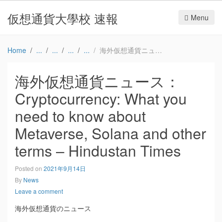
仮想通貨大學校 速報
Menu
Home
海外仮想通貨ニュース：Cryptocurrency: What you need to know about Metaverse, Solana and other terms – Hindustan Times
海外仮想通貨ニュース：
Cryptocurrency: What you
need to know about
Metaverse, Solana and other
terms – Hindustan Times
Posted on
2021年9月14日
By
News
Leave a comment
海外仮想通貨のニュース