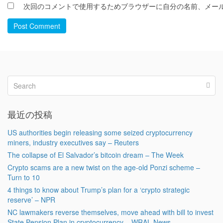
次回のコメントで使用するためブラウザーに自分の名前、メー
Post Comment
最近の投稿
US authorities begin releasing some seized cryptocurrency
miners, industry executives say – Reuters
The collapse of El Salvador’s bitcoin dream – The Week
Crypto scams are a new twist on the age-old Ponzi scheme –
Turn to 10
4 things to know about Trump’s plan for a ‘crypto strategic
reserve’ – NPR
NC lawmakers reverse themselves, move ahead with bill to invest
State Pension Plan in cryptocurrency – WRAL News