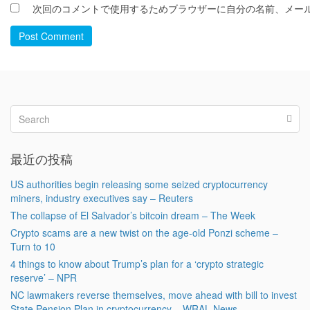
次回のコメントで使用するためブラウザーに自分の名前、メー
Post Comment
最近の投稿
US authorities begin releasing some seized cryptocurrency
miners, industry executives say – Reuters
The collapse of El Salvador’s bitcoin dream – The Week
Crypto scams are a new twist on the age-old Ponzi scheme –
Turn to 10
4 things to know about Trump’s plan for a ‘crypto strategic
reserve’ – NPR
NC lawmakers reverse themselves, move ahead with bill to invest
State Pension Plan in cryptocurrency – WRAL News