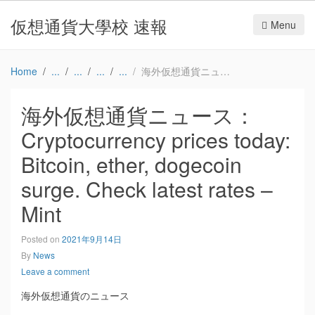
仮想通貨大學校 速報
Menu
Home
海外仮想通貨ニュース：Cryptocurrency prices today: Bitcoin, ether, dogecoin surge. Check latest rates – Mint
海外仮想通貨ニュース：
Cryptocurrency prices today:
Bitcoin, ether, dogecoin
surge. Check latest rates –
Mint
Posted on
2021年9月14日
By
News
Leave a comment
海外仮想通貨のニュース