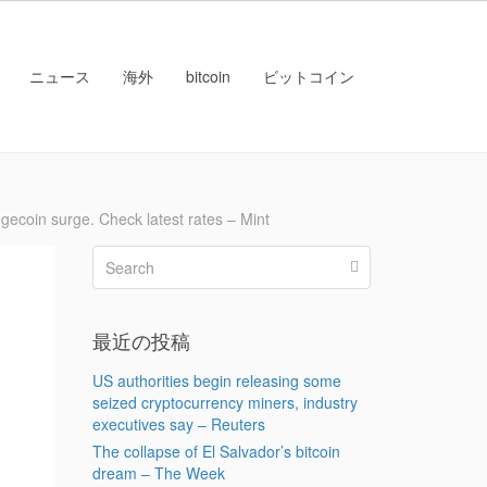
ニュース
海外
bitcoin
ビットコイン
in surge. Check latest rates – Mint
最近の投稿
US authorities begin releasing some
seized cryptocurrency miners, industry
executives say – Reuters
The collapse of El Salvador’s bitcoin
dream – The Week