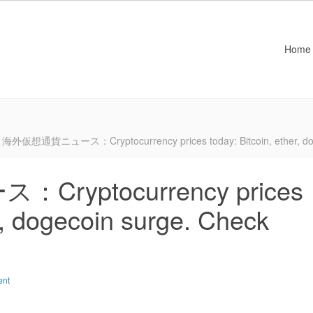
Home
海外仮想通貨ニュース：Cryptocurrency prices today: Bitcoin, ether, dogeco
yptocurrency prices
er, dogecoin surge. Check
ent