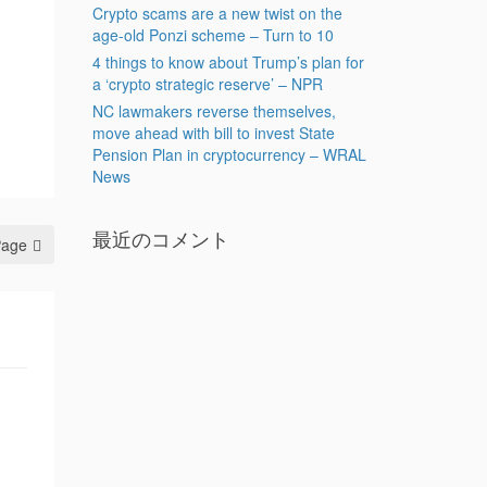
Crypto scams are a new twist on the
age-old Ponzi scheme – Turn to 10
4 things to know about Trump’s plan for
a ‘crypto strategic reserve’ – NPR
NC lawmakers reverse themselves,
move ahead with bill to invest State
Pension Plan in cryptocurrency – WRAL
News
最近のコメント
Page