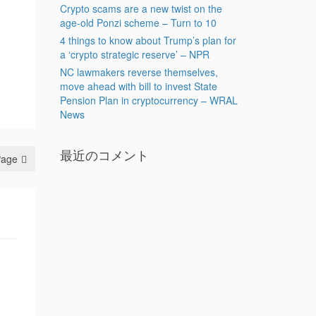
Crypto scams are a new twist on the
age-old Ponzi scheme – Turn to 10
4 things to know about Trump’s plan for
a ‘crypto strategic reserve’ – NPR
NC lawmakers reverse themselves,
move ahead with bill to invest State
Pension Plan in cryptocurrency – WRAL
News
最近のコメント
Page