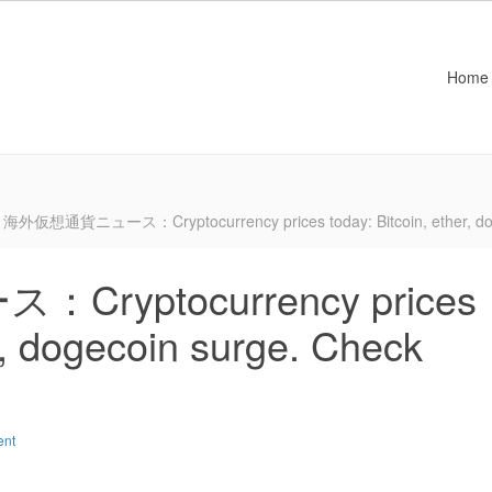
Home
海外仮想通貨ニュース：Cryptocurrency prices today: Bitcoin, ether, dogeco
yptocurrency prices
er, dogecoin surge. Check
ent