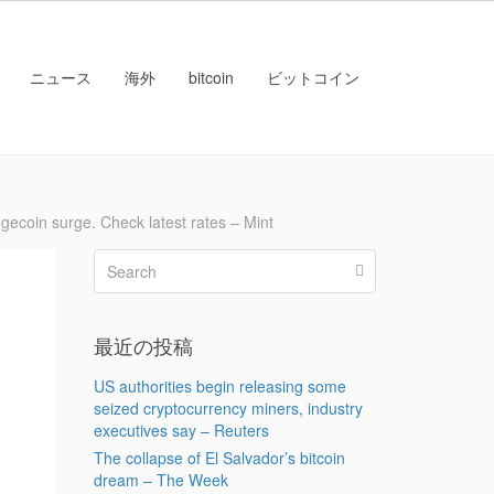
ニュース
海外
bitcoin
ビットコイン
in surge. Check latest rates – Mint
最近の投稿
US authorities begin releasing some
seized cryptocurrency miners, industry
executives say – Reuters
The collapse of El Salvador’s bitcoin
dream – The Week