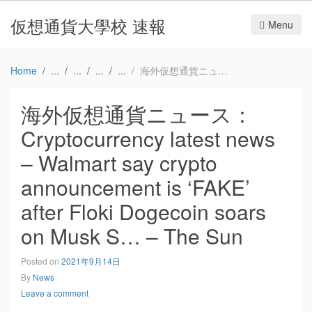
仮想通貨大學校 速報
Menu
Home
海外仮想通貨ニュース：Cryptocurrency latest news – Walmart say crypto announcement is ‘FAKE’ after Floki Dogecoin soars on Musk S… – The Sun
海外仮想通貨ニュース：
Cryptocurrency latest news
– Walmart say crypto
announcement is ‘FAKE’
after Floki Dogecoin soars
on Musk S… – The Sun
Posted on
2021年9月14日
By
News
Leave a comment