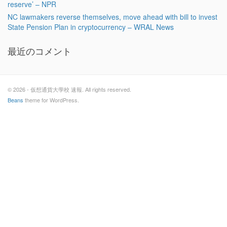
reserve’ – NPR
NC lawmakers reverse themselves, move ahead with bill to invest
State Pension Plan in cryptocurrency – WRAL News
最近のコメント
© 2026 - 仮想通貨大學校 速報. All rights reserved.
Beans
theme for WordPress.