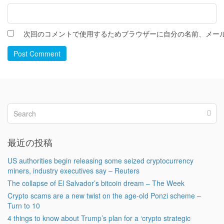
次回のコメントで使用するためブラウザーに自分の名前、メー
Post Comment
最近の投稿
US authorities begin releasing some seized cryptocurrency
miners, industry executives say – Reuters
The collapse of El Salvador’s bitcoin dream – The Week
Crypto scams are a new twist on the age-old Ponzi scheme –
Turn to 10
4 things to know about Trump’s plan for a ‘crypto strategic