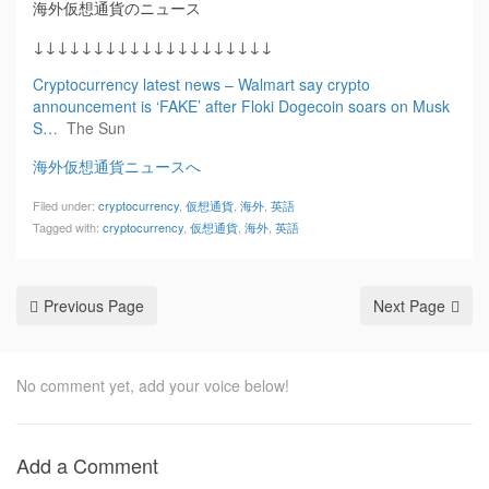
海外仮想通貨のニュース
↓↓↓↓↓↓↓↓↓↓↓↓↓↓↓↓↓↓↓↓
Cryptocurrency latest news – Walmart say crypto
announcement is ‘FAKE’ after Floki Dogecoin soars on Musk
S…
The Sun
海外仮想通貨ニュースへ
Filed under:
cryptocurrency
,
仮想通貨
,
海外
,
英語
Tagged with:
cryptocurrency
,
仮想通貨
,
海外
,
英語
Previous Page
Next Page
No comment yet, add your voice below!
Add a Comment