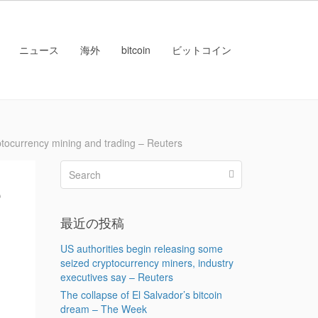
ニュース
海外
bitcoin
ビットコイン
rrency mining and trading – Reuters
e
最近の投稿
US authorities begin releasing some
seized cryptocurrency miners, industry
executives say – Reuters
The collapse of El Salvador’s bitcoin
dream – The Week