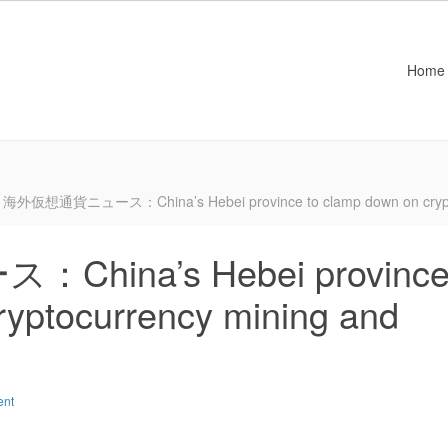
Home
海外仮想通貨ニュース：China’s Hebei province to clamp down on cryptocu
ina’s Hebei provinc
ryptocurrency mining and
ent