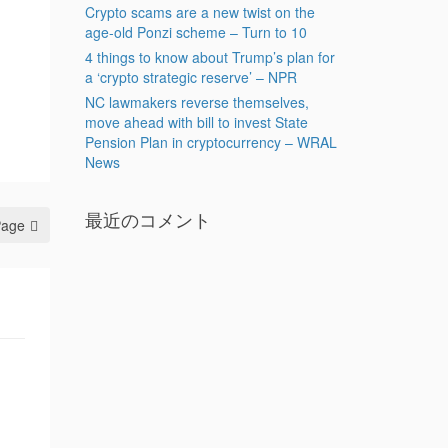
Crypto scams are a new twist on the
age-old Ponzi scheme – Turn to 10
4 things to know about Trump’s plan for
a ‘crypto strategic reserve’ – NPR
NC lawmakers reverse themselves,
move ahead with bill to invest State
Pension Plan in cryptocurrency – WRAL
News
最近のコメント
Page