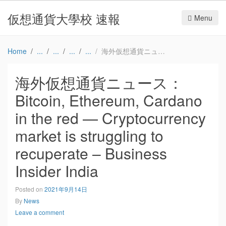
仮想通貨大學校 速報
Menu
Home
海外仮想通貨ニュース：Bitcoin, Ethereum, Cardano in the red — Cryptocurrency market is struggling to recuperate – Business Insider India
海外仮想通貨ニュース：
Bitcoin, Ethereum, Cardano
in the red — Cryptocurrency
market is struggling to
recuperate – Business
Insider India
Posted on
2021年9月14日
By
News
Leave a comment