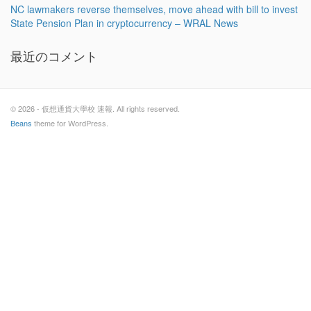
NC lawmakers reverse themselves, move ahead with bill to invest
State Pension Plan in cryptocurrency – WRAL News
最近のコメント
© 2026 - 仮想通貨大學校 速報. All rights reserved.
Beans
theme for WordPress.