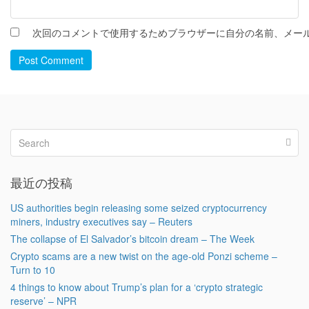
次回のコメントで使用するためブラウザーに自分の名前、メー
Post Comment
最近の投稿
US authorities begin releasing some seized cryptocurrency
miners, industry executives say – Reuters
The collapse of El Salvador’s bitcoin dream – The Week
Crypto scams are a new twist on the age-old Ponzi scheme –
Turn to 10
4 things to know about Trump’s plan for a ‘crypto strategic
reserve’ – NPR