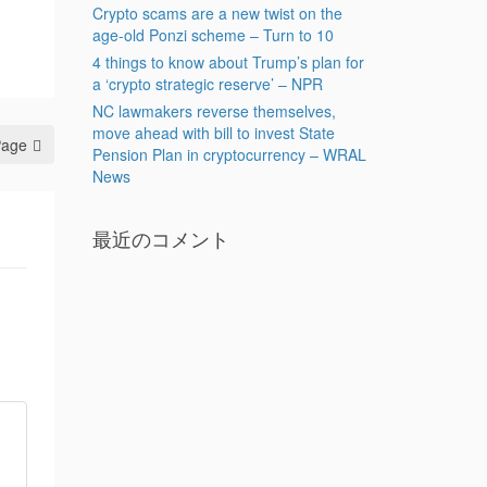
Crypto scams are a new twist on the
age-old Ponzi scheme – Turn to 10
4 things to know about Trump’s plan for
a ‘crypto strategic reserve’ – NPR
NC lawmakers reverse themselves,
move ahead with bill to invest State
Page
Pension Plan in cryptocurrency – WRAL
News
最近のコメント