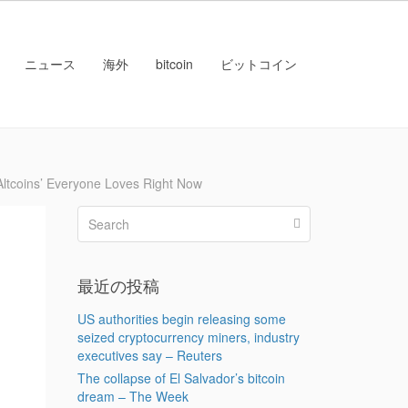
ニュース
海外
bitcoin
ビットコイン
oins’ Everyone Loves Right Now
最近の投稿
US authorities begin releasing some
seized cryptocurrency miners, industry
executives say – Reuters
The collapse of El Salvador’s bitcoin
dream – The Week