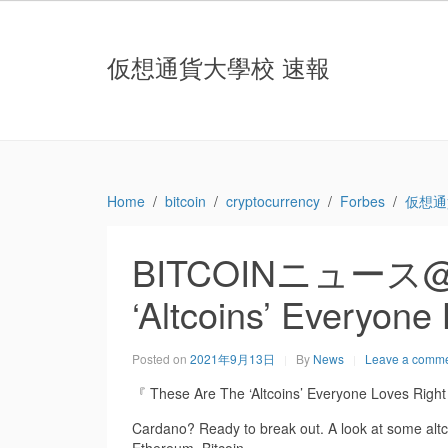
仮想通貨大學校 速報
Home
bitcoin
cryptocurrency
Forbes
仮想通
BITCOINニュース@Fo
‘Altcoins’ Everyone
Posted on
2021年9月13日
By
News
Leave a comm
『 These Are The ‘Altcoins’ Everyone Loves Righ
Cardano? Ready to break out. A look at some altc