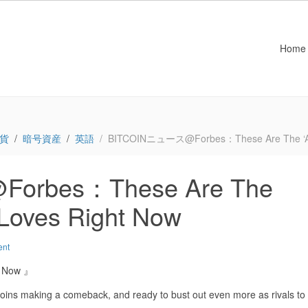
Home
貨
暗号資産
英語
BITCOINニュース@Forbes：These Are The ‘Altc
rbes：These Are The
 Loves Right Now
ent
t Now 』
oins making a comeback, and ready to bust out even more as rivals to