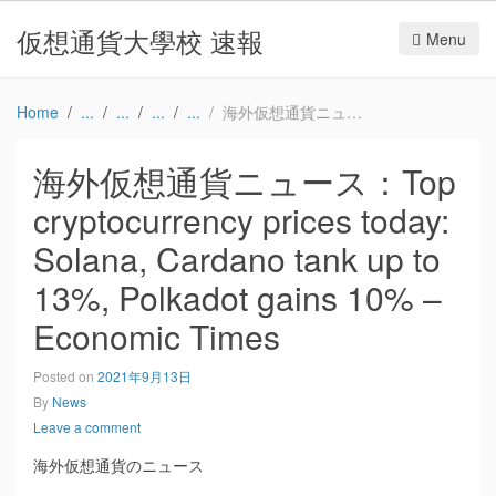
仮想通貨大學校 速報
Menu
Home
海外仮想通貨ニュース：Top cryptocurrency prices today: Solana, Cardano tank up to 13%, Polkadot gains 10% – Economic Times
海外仮想通貨ニュース：Top
cryptocurrency prices today:
Solana, Cardano tank up to
13%, Polkadot gains 10% –
Economic Times
Posted on
2021年9月13日
By
News
Leave a comment
海外仮想通貨のニュース