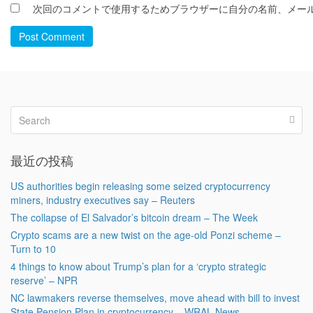
次回のコメントで使用するためブラウザーに自分の名前、メー
Post Comment
最近の投稿
US authorities begin releasing some seized cryptocurrency
miners, industry executives say – Reuters
The collapse of El Salvador’s bitcoin dream – The Week
Crypto scams are a new twist on the age-old Ponzi scheme –
Turn to 10
4 things to know about Trump’s plan for a ‘crypto strategic
reserve’ – NPR
NC lawmakers reverse themselves, move ahead with bill to invest
State Pension Plan in cryptocurrency – WRAL News