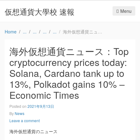
仮想通貨大學校 速報
Menu
Home
海外仮想通貨ニュース：Top cryptocurrency prices today: Solana, Cardano tank up to 13%, Polkadot gains 10% – Economic Times
海外仮想通貨ニュース：Top
cryptocurrency prices today:
Solana, Cardano tank up to
13%, Polkadot gains 10% –
Economic Times
Posted on
2021年9月13日
By
News
Leave a comment
海外仮想通貨のニュース