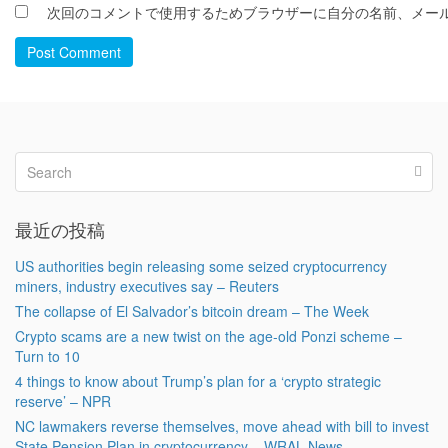
次回のコメントで使用するためブラウザーに自分の名前、メー
Post Comment
最近の投稿
US authorities begin releasing some seized cryptocurrency
miners, industry executives say – Reuters
The collapse of El Salvador’s bitcoin dream – The Week
Crypto scams are a new twist on the age-old Ponzi scheme –
Turn to 10
4 things to know about Trump’s plan for a ‘crypto strategic
reserve’ – NPR
NC lawmakers reverse themselves, move ahead with bill to invest
State Pension Plan in cryptocurrency – WRAL News