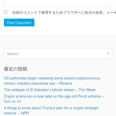
次回のコメントで使用するためブラウザーに自分の名前、メー
Post Comment
最近の投稿
US authorities begin releasing some seized cryptocurrency
miners, industry executives say – Reuters
The collapse of El Salvador’s bitcoin dream – The Week
Crypto scams are a new twist on the age-old Ponzi scheme –
Turn to 10
4 things to know about Trump’s plan for a ‘crypto strategic
reserve’ – NPR