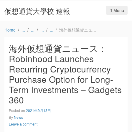
仮想通貨大學校 速報
Menu
Home
海外仮想通貨ニュース：Robinhood Launches Recurring Cryptocurrency Purchase Option for Long-Term Investments – Gadgets 360
海外仮想通貨ニュース：
Robinhood Launches
Recurring Cryptocurrency
Purchase Option for Long-
Term Investments – Gadgets
360
Posted on
2021年9月13日
By
News
Leave a comment