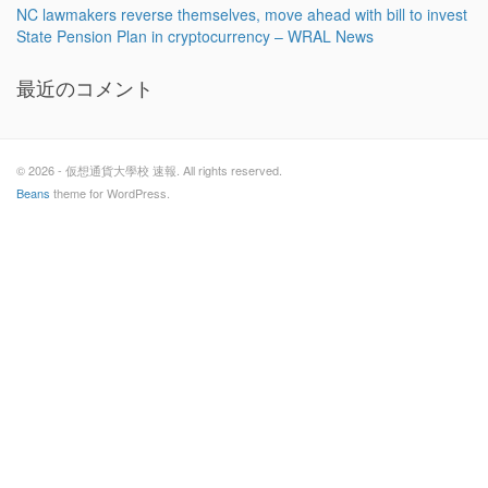
NC lawmakers reverse themselves, move ahead with bill to invest
State Pension Plan in cryptocurrency – WRAL News
最近のコメント
© 2026 - 仮想通貨大學校 速報. All rights reserved.
Beans
theme for WordPress.