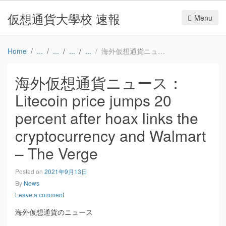
仮想通貨大學校 速報
Menu
Home
海外仮想通貨ニュース：Litecoin price jumps 20 percent after hoax links the cryptocurrency and Walmart – The Verge
海外仮想通貨ニュース：
Litecoin price jumps 20
percent after hoax links the
cryptocurrency and Walmart
– The Verge
Posted on
2021年9月13日
By
News
Leave a comment
海外仮想通貨のニュース