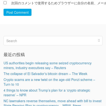
次回のコメントで使用するためブラウザーに自分の名前、メー
Post Comment
最近の投稿
US authorities begin releasing some seized cryptocurrency
miners, industry executives say – Reuters
The collapse of El Salvador’s bitcoin dream – The Week
Crypto scams are a new twist on the age-old Ponzi scheme –
Turn to 10
4 things to know about Trump’s plan for a ‘crypto strategic
reserve’ – NPR
NC lawmakers reverse themselves, move ahead with bill to invest
State Pension Plan in cryptocurrency – WRAL News