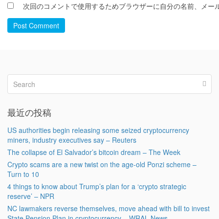
次回のコメントで使用するためブラウザーに自分の名前、メー
Post Comment
最近の投稿
US authorities begin releasing some seized cryptocurrency
miners, industry executives say – Reuters
The collapse of El Salvador’s bitcoin dream – The Week
Crypto scams are a new twist on the age-old Ponzi scheme –
Turn to 10
4 things to know about Trump’s plan for a ‘crypto strategic
reserve’ – NPR
NC lawmakers reverse themselves, move ahead with bill to invest
State Pension Plan in cryptocurrency – WRAL News