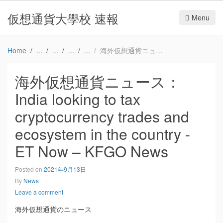
仮想通貨大學校 速報
Menu
Home
海外仮想通貨ニュース：India looking to tax cryptocurrency trades and ecosystem in the country -ET Now – KFGO News
海外仮想通貨ニュース：
India looking to tax
cryptocurrency trades and
ecosystem in the country -
ET Now – KFGO News
Posted on
2021年9月13日
By
News
Leave a comment
海外仮想通貨のニュース