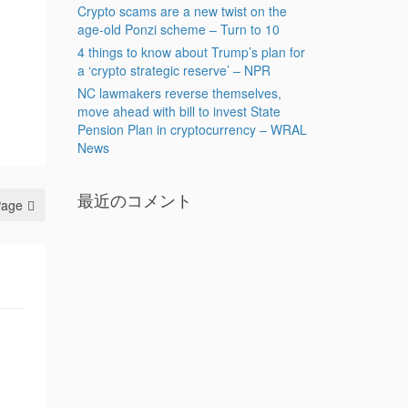
Crypto scams are a new twist on the
age-old Ponzi scheme – Turn to 10
4 things to know about Trump’s plan for
a ‘crypto strategic reserve’ – NPR
NC lawmakers reverse themselves,
move ahead with bill to invest State
Pension Plan in cryptocurrency – WRAL
News
最近のコメント
Page