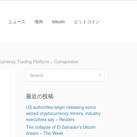
ニュース
海外
bitcoin
ビットコイン
ncy Trading Platform – Coinspeaker
最近の投稿
US authorities begin releasing some
seized cryptocurrency miners, industry
executives say – Reuters
The collapse of El Salvador’s bitcoin
dream – The Week