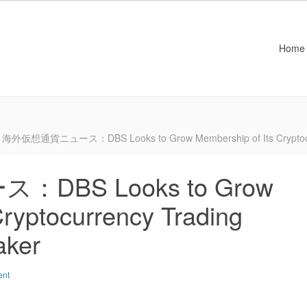
Home
海外仮想通貨ニュース：DBS Looks to Grow Membership of Its Cryptocurre
BS Looks to Grow
Cryptocurrency Trading
aker
ent